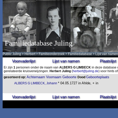
Familiedatabase Juling
Public Juling
>
Herbert
>
Familieonderzoek
>
Familiedatabase
> Lijst van namen
Voorvaderlijst
Lijst van namen
Plaatslijst
Er zijn
1
personen onder de naam van
ALBERS G LIMBECK
in deze database o
gerelateerde kruisverwijzingen.
Herbert Juling
(
herbert@juling.de
) voor hints 
Achternaam
Voornaam
Geboorte
Geboorteplaats
gesorteerd op:
Dood
* 04.05.1727 in Ahlde, + in
ALBERS G LIMBECK, Johann
Voorvaderlijst
Lijst van namen
Plaatslijst