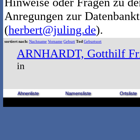
Hinweise oder Fragen zu de
Anregungen zur Datenbankt
(
herbert@juling.de
).
sortiert nach:
Nachname
Vorname
Geburt
Tod
Geburtsort
ARNHARDT, Gotthilf Fri
in
Ahnenliste
Namensliste
Ortsliste