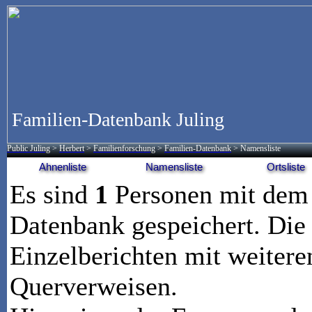
Familien-Datenbank Juling
Public Juling
>
Herbert
>
Familienforschung
>
Familien-Datenbank
> Namensliste
Ahnenliste
Namensliste
Ortsliste
Es sind
1
Personen mit de
Datenbank gespeichert. Die 
Einzelberichten mit weitere
Querverweisen.