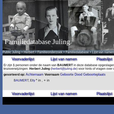
Familiedatabase Juling
Public Juling
>
Herbert
>
Familieonderzoek
>
Familiedatabase
> Lijst van namen
Voorvaderlijst
Lijst van namen
Plaatslijst
Er zijn
1
personen onder de naam van
BAUMERT
in deze database opgeslagen.
kruisverwijzingen.
Herbert Juling
(
herbert@juling.de
) voor hints of vragen ove
Achternaam
Geboorte
Dood
Geboorteplaats
gesorteerd op:
Voornaam
* in , + in
BAUMERT, Elly
Voorvaderlijst
Lijst van namen
Plaatslijst