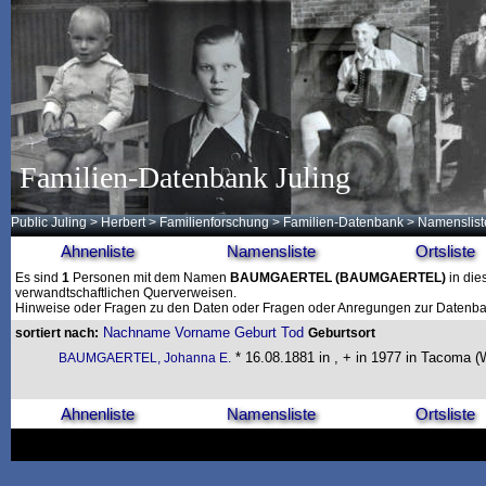
Familien-Datenbank Juling
Public Juling
>
Herbert
>
Familienforschung
>
Familien-Datenbank
> Namenslist
Ahnenliste
Namensliste
Ortsliste
Es sind
1
Personen mit dem Namen
BAUMGAERTEL
(BAUMGAERTEL)
in die
verwandtschaftlichen Querverweisen.
Hinweise oder Fragen zu den Daten oder Fragen oder Anregungen zur Datenban
Nachname
Vorname
Geburt
Tod
sortiert nach:
Geburtsort
* 16.08.1881 in , + in 1977 in Tacoma (
BAUMGAERTEL, Johanna E.
Ahnenliste
Namensliste
Ortsliste