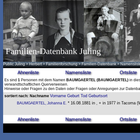
Familien-Datenbank Juling
Public Juling
>
Herbert
>
Familienforschung
>
Familien-Datenbank
> Namenslist
Ahnenliste
Namensliste
Ortsliste
Es sind
1
Personen mit dem Namen
BAUMGAERTEL
(BAUMGAERTEL)
in die
verwandtschaftlichen Querverweisen.
Hinweise oder Fragen zu den Daten oder Fragen oder Anregungen zur Datenban
Vorname
Geburt
Tod
Geburtsort
sortiert nach:
Nachname
* 16.08.1881 in , + in 1977 in Tacoma (
BAUMGAERTEL, Johanna E.
Ahnenliste
Namensliste
Ortsliste