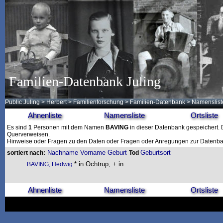
Familien-Datenbank Juling
Public Juling
>
Herbert
>
Familienforschung
>
Familien-Datenbank
> Namenslist
Ahnenliste
Namensliste
Ortsliste
Es sind
1
Personen mit dem Namen
BAVING
in dieser Datenbank gespeichert. D
Querverweisen.
Hinweise oder Fragen zu den Daten oder Fragen oder Anregungen zur Datenban
Nachname
Vorname
Geburt
Geburtsort
sortiert nach:
Tod
* in Ochtrup, + in
BAVING, Hedwig
Ahnenliste
Namensliste
Ortsliste