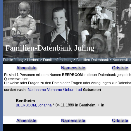
Familien-Datenbank Juling
Public Juling
>
Herbert
>
Familienforschung
>
Familien-Datenbank
> Namenslist
Ahnenliste
Namensliste
Ortsliste
Es sind
1
Personen mit dem Namen
BEERBOOM
in dieser Datenbank gespeicher
Querverweisen.
Hinweise oder Fragen zu den Daten oder Fragen oder Anregungen zur Datenban
Nachname
Vorname
Geburt
Tod
sortiert nach:
Geburtsort
Bentheim
* 04.11.1889 in Bentheim, + in
BEERBOOM, Johanna
Ahnenliste
Namensliste
Ortsliste