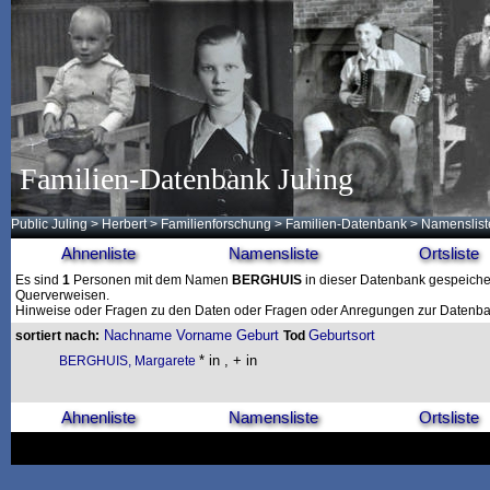
Familien-Datenbank Juling
Public Juling
>
Herbert
>
Familienforschung
>
Familien-Datenbank
> Namenslist
Ahnenliste
Namensliste
Ortsliste
Es sind
1
Personen mit dem Namen
BERGHUIS
in dieser Datenbank gespeichert
Querverweisen.
Hinweise oder Fragen zu den Daten oder Fragen oder Anregungen zur Datenban
Nachname
Vorname
Geburt
Geburtsort
sortiert nach:
Tod
* in , + in
BERGHUIS, Margarete
Ahnenliste
Namensliste
Ortsliste