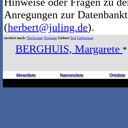
Hinweise oder Fragen zu de
Anregungen zur Datenbankt
(
herbert@juling.de
).
sortiert nach:
Nachname
Vorname
Geburt
Tod
Geburtsort
BERGHUIS, Margarete
*
Ahnenliste
Namensliste
Ortsliste