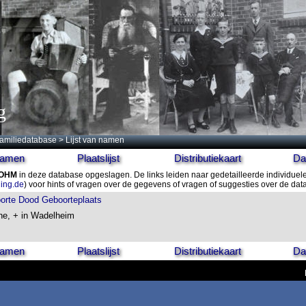
g
amiliedatabase
> Lijst van namen
 namen
Plaatslijst
Distributiekaart
Da
BOHM
in deze database opgeslagen. De links leiden naar gedetailleerde individuel
ling.de
) voor hints of vragen over de gegevens of vragen of suggesties over de da
orte
Dood
Geboorteplaats
ine, + in Wadelheim
 namen
Plaatslijst
Distributiekaart
Da