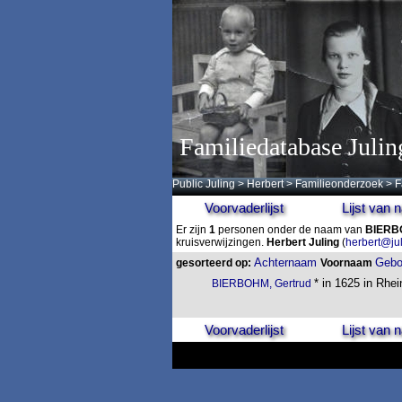
Familiedatabase Julin
Public Juling
>
Herbert
>
Familieonderzoek
>
F
Voorvaderlijst
Lijst van
Er zijn
1
personen onder de naam van
BIER
kruisverwijzingen.
Herbert Juling
(
herbert@ju
Achternaam
Gebo
gesorteerd op:
Voornaam
* in 1625 in Rhe
BIERBOHM, Gertrud
Voorvaderlijst
Lijst van