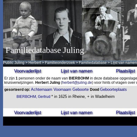
Familiedatabase Juling
Public Juling
>
Herbert
>
Familieonderzoek
>
Familiedatabase
> Lijst van namen
Voorvaderlijst
Lijst van namen
Plaatslijst
Er zijn
1
personen onder de naam van
BIERBOHM
in deze database opgeslagen.
kruisverwijzingen.
Herbert Juling
(
herbert@juling.de
) voor hints of vragen ove
Achternaam
Voornaam
Geboorte
Geboorteplaats
gesorteerd op:
Dood
* in 1625 in Rheine, + in Wadelheim
BIERBOHM, Gertrud
Voorvaderlijst
Lijst van namen
Plaatslijst