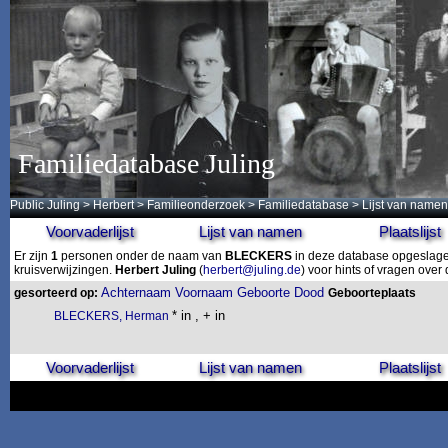
Familiedatabase Juling
Public Juling
>
Herbert
>
Familieonderzoek
>
Familiedatabase
> Lijst van namen
Voorvaderlijst
Lijst van namen
Plaatslijst
Er zijn
1
personen onder de naam van
BLECKERS
in deze database opgeslagen
kruisverwijzingen.
Herbert Juling
(
herbert@juling.de
) voor hints of vragen ove
Achternaam
Voornaam
Geboorte
Dood
gesorteerd op:
Geboorteplaats
* in , + in
BLECKERS, Herman
Voorvaderlijst
Lijst van namen
Plaatslijst