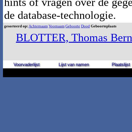
hints of vragen over de geg
de database-technologie.
gesorteerd op:
Achternaam
Voornaam
Geboorte
Dood
Geboorteplaats
BLOTTER, Thomas Ber
Voorvaderlijst
Lijst van namen
Plaatslijst