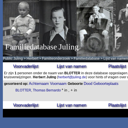
Familiedatabase Juling
Public Juling
>
Herbert
>
Familieonderzoek
>
Familiedatabase
> Lijst van namen
Voorvaderlijst
Lijst van namen
Plaatslijst
Er zijn
1
personen onder de naam van
BLOTTER
in deze database opgeslagen. 
kruisverwijzingen.
Herbert Juling
(
herbert@juling.de
) voor hints of vragen ove
Achternaam
Voornaam
Dood
Geboorteplaats
gesorteerd op:
Geboorte
* in , + in
BLOTTER, Thomas Bernardo
Voorvaderlijst
Lijst van namen
Plaatslijst