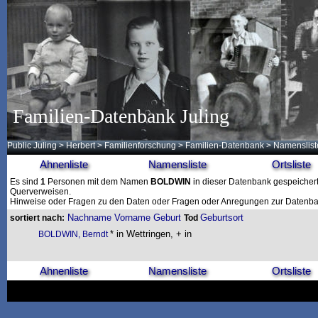
Familien-Datenbank Juling
Public Juling
>
Herbert
>
Familienforschung
>
Familien-Datenbank
> Namenslist
Ahnenliste
Namensliste
Ortsliste
Es sind
1
Personen mit dem Namen
BOLDWIN
in dieser Datenbank gespeichert.
Querverweisen.
Hinweise oder Fragen zu den Daten oder Fragen oder Anregungen zur Datenban
Nachname
Vorname
Geburt
Geburtsort
sortiert nach:
Tod
* in Wettringen, + in
BOLDWIN, Berndt
Ahnenliste
Namensliste
Ortsliste