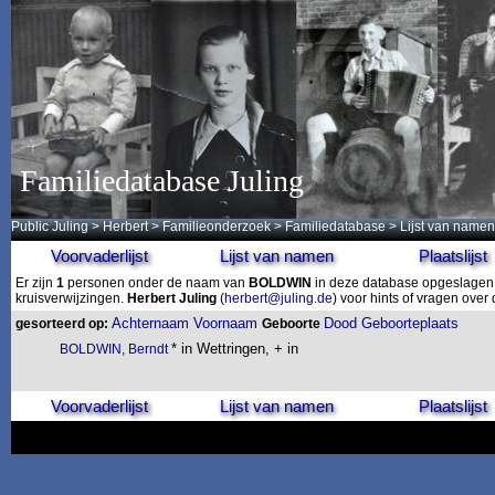
Familiedatabase Juling
Public Juling
>
Herbert
>
Familieonderzoek
>
Familiedatabase
> Lijst van namen
Voorvaderlijst
Lijst van namen
Plaatslijst
Er zijn
1
personen onder de naam van
BOLDWIN
in deze database opgeslagen. 
kruisverwijzingen.
Herbert Juling
(
herbert@juling.de
) voor hints of vragen ove
Achternaam
Voornaam
Dood
Geboorteplaats
gesorteerd op:
Geboorte
* in Wettringen, + in
BOLDWIN, Berndt
Voorvaderlijst
Lijst van namen
Plaatslijst