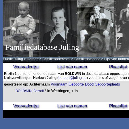
Familiedatabase Juling
Public Juling
>
Herbert
>
Familieonderzoek
>
Familiedatabase
> Lijst van namen
Voorvaderlijst
Lijst van namen
Plaatslijst
Er zijn
1
personen onder de naam van
BOLDWIN
in deze database opgeslagen. 
kruisverwijzingen.
Herbert Juling
(
herbert@juling.de
) voor hints of vragen ove
Voornaam
Geboorte
Dood
Geboorteplaats
gesorteerd op:
Achternaam
* in Wettringen, + in
BOLDWIN, Berndt
Voorvaderlijst
Lijst van namen
Plaatslijst