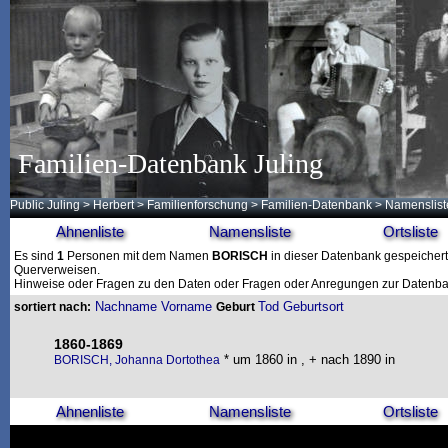
Familien-Datenbank Juling
Public Juling
>
Herbert
>
Familienforschung
>
Familien-Datenbank
> Namenslist
Ahnenliste
Namensliste
Ortsliste
Es sind
1
Personen mit dem Namen
BORISCH
in dieser Datenbank gespeichert.
Querverweisen.
Hinweise oder Fragen zu den Daten oder Fragen oder Anregungen zur Datenban
Nachname
Vorname
Tod
Geburtsort
sortiert nach:
Geburt
1860-1869
* um 1860 in , + nach 1890 in
BORISCH, Johanna Dortothea
Ahnenliste
Namensliste
Ortsliste