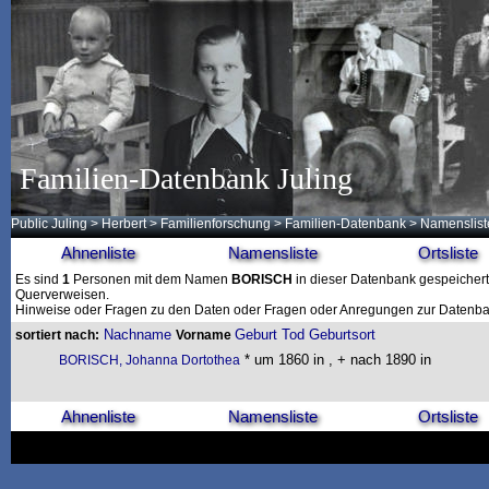
Familien-Datenbank Juling
Public Juling
>
Herbert
>
Familienforschung
>
Familien-Datenbank
> Namenslist
Ahnenliste
Namensliste
Ortsliste
Es sind
1
Personen mit dem Namen
BORISCH
in dieser Datenbank gespeichert.
Querverweisen.
Hinweise oder Fragen zu den Daten oder Fragen oder Anregungen zur Datenban
Nachname
Geburt
Tod
Geburtsort
sortiert nach:
Vorname
* um 1860 in , + nach 1890 in
BORISCH, Johanna Dortothea
Ahnenliste
Namensliste
Ortsliste