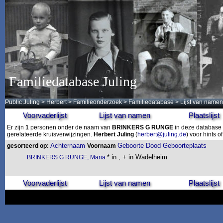
Familiedatabase Juling
Public Juling
>
Herbert
>
Familieonderzoek
>
Familiedatabase
> Lijst van namen
Voorvaderlijst
Lijst van namen
Plaatslijst
Er zijn
1
personen onder de naam van
BRINKERS G RUNGE
in deze database 
gerelateerde kruisverwijzingen.
Herbert Juling
(
herbert@juling.de
) voor hints 
Achternaam
Geboorte
Dood
Geboorteplaats
gesorteerd op:
Voornaam
* in , + in Wadelheim
BRINKERS G RUNGE, Maria
Voorvaderlijst
Lijst van namen
Plaatslijst