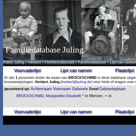
Familiedatabase Juling
Public Juling
>
Herbert
>
Familieonderzoek
>
Familiedatabase
> Lijst van namen
Voorvaderlijst
Lijst van namen
Plaatslijst
Er zijn
1
personen onder de naam van
BROCKSCHMID
in deze database opgesl
kruisverwijzingen.
Herbert Juling
(
herbert@juling.de
) voor hints of vragen ove
Achternaam
Voornaam
Geboorte
Geboorteplaats
gesorteerd op:
Dood
* in Merzen, + in
BROCKSCHMID, Margarethe Elisabeth
Voorvaderlijst
Lijst van namen
Plaatslijst