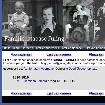
Familiedatabase Juling
Public Juling
>
Herbert
>
Familieonderzoek
>
Familiedatabase
> Lijst van namen
Voorvaderlijst
Lijst van namen
Plaatslijst
Er zijn
1
personen onder de naam van
BUNKE
(BUNKE)
in deze database opges
kruisverwijzingen.
Herbert Juling
(
herbert@juling.de
) voor hints of vragen ove
Achternaam
Voornaam
Dood
Geboorteplaats
gesorteerd op:
Geboorte
1810-1819
* rond 1812 in , + in
BUNKE, Hermann Bernard
Voorvaderlijst
Lijst van namen
Plaatslijst