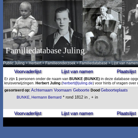
Familiedatabase Juling
Public Juling
>
Herbert
>
Familieonderzoek
>
Familiedatabase
> Lijst van namen
Voorvaderlijst
Lijst van namen
Plaatslijst
Er zijn
1
personen onder de naam van
BUNKE
(BUNKE)
in deze database opges
kruisverwijzingen.
Herbert Juling
(
herbert@juling.de
) voor hints of vragen ove
Achternaam
Voornaam
Geboorte
Geboorteplaats
gesorteerd op:
Dood
* rond 1812 in , + in
BUNKE, Hermann Bernard
Voorvaderlijst
Lijst van namen
Plaatslijst