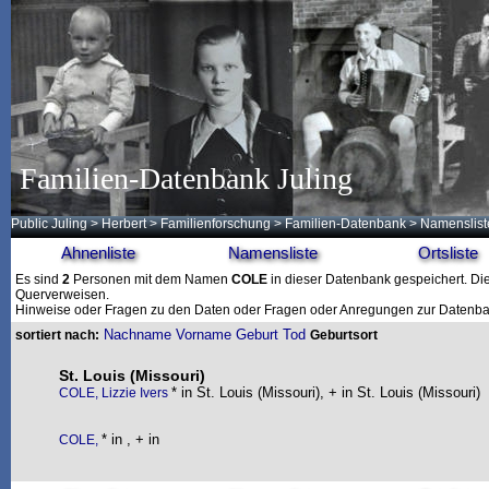
Familien-Datenbank Juling
Public Juling
>
Herbert
>
Familienforschung
>
Familien-Datenbank
> Namenslist
Ahnenliste
Namensliste
Ortsliste
Es sind
2
Personen mit dem Namen
COLE
in dieser Datenbank gespeichert. Die 
Querverweisen.
Hinweise oder Fragen zu den Daten oder Fragen oder Anregungen zur Datenban
Nachname
Vorname
Geburt
Tod
sortiert nach:
Geburtsort
St. Louis (Missouri)
* in St. Louis (Missouri), + in St. Louis (Missouri)
COLE, Lizzie Ivers
* in , + in
COLE,