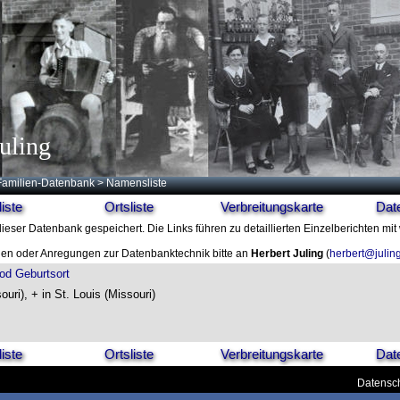
uling
Familien-Datenbank
> Namensliste
iste
Ortsliste
Verbreitungskarte
Dat
dieser Datenbank gespeichert. Die Links führen zu detaillierten Einzelberichten mi
en oder Anregungen zur Datenbanktechnik bitte an
Herbert Juling
(
herbert@julin
od
Geburtsort
ouri), + in St. Louis (Missouri)
iste
Ortsliste
Verbreitungskarte
Dat
Datensch