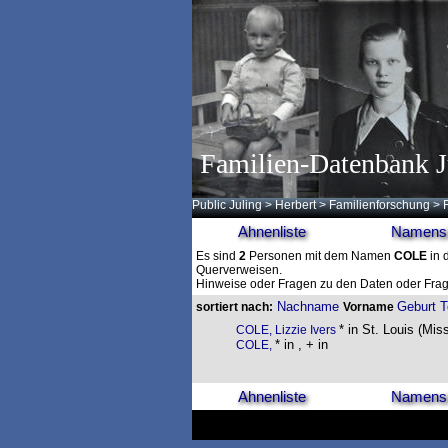
Familien-Datenbank J
Public Juling
>
Herbert
>
Familienforschung
>
Ahnenliste
Namensl
Es sind
2
Personen mit dem Namen
COLE
in 
Querverweisen.
Hinweise oder Fragen zu den Daten oder Frag
Nachname
Geburt
T
sortiert nach:
Vorname
* in St. Louis (Miss
COLE, Lizzie Ivers
* in , + in
COLE,
Ahnenliste
Namensl