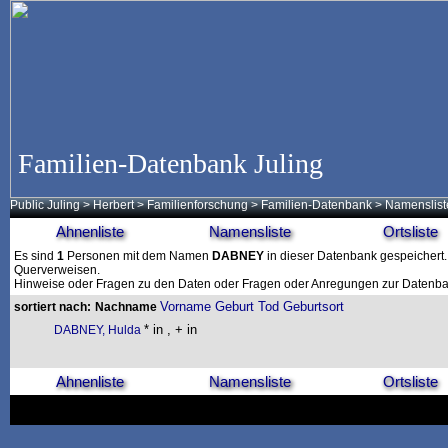
Familien-Datenbank Juling
Public Juling
>
Herbert
>
Familienforschung
>
Familien-Datenbank
> Namenslist
Ahnenliste
Namensliste
Ortsliste
Es sind
1
Personen mit dem Namen
DABNEY
in dieser Datenbank gespeichert. 
Querverweisen.
Hinweise oder Fragen zu den Daten oder Fragen oder Anregungen zur Datenban
Vorname
Geburt
Tod
Geburtsort
sortiert nach:
Nachname
* in , + in
DABNEY, Hulda
Ahnenliste
Namensliste
Ortsliste