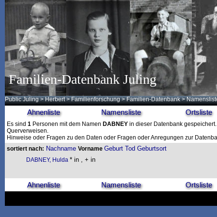
Familien-Datenbank Juling
Public Juling
>
Herbert
>
Familienforschung
>
Familien-Datenbank
> Namenslist
Ahnenliste
Namensliste
Ortsliste
Es sind
1
Personen mit dem Namen
DABNEY
in dieser Datenbank gespeichert. 
Querverweisen.
Hinweise oder Fragen zu den Daten oder Fragen oder Anregungen zur Datenban
Nachname
Geburt
Tod
Geburtsort
sortiert nach:
Vorname
* in , + in
DABNEY, Hulda
Ahnenliste
Namensliste
Ortsliste