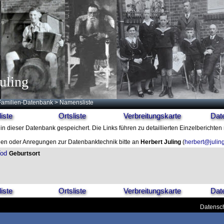
uling
Familien-Datenbank
> Namensliste
iste
Ortsliste
Verbreitungskarte
Dat
in dieser Datenbank gespeichert. Die Links führen zu detaillierten Einzelberichten
en oder Anregungen zur Datenbanktechnik bitte an
Herbert Juling
(
herbert@julin
od
Geburtsort
iste
Ortsliste
Verbreitungskarte
Dat
Datensch