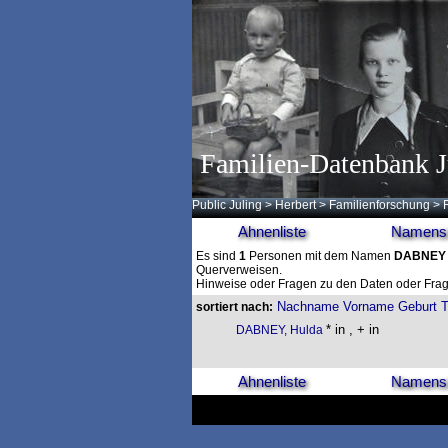
Familien-Datenbank J
Public Juling
>
Herbert
>
Familienforschung
>
Ahnenliste
Namensl
Es sind
1
Personen mit dem Namen
DABNEY
Querverweisen.
Hinweise oder Fragen zu den Daten oder Frag
Nachname
Vorname
Geburt
T
sortiert nach:
* in , + in
DABNEY, Hulda
Ahnenliste
Namensl