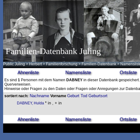
Familien-Datenbank Juling
Public Juling
>
Herbert
>
Familienforschung
>
Familien-Datenbank
> Namenslist
Ahnenliste
Namensliste
Ortsliste
Es sind
1
Personen mit dem Namen
DABNEY
in dieser Datenbank gespeichert. 
Querverweisen.
Hinweise oder Fragen zu den Daten oder Fragen oder Anregungen zur Datenban
Nachname
Geburt
Tod
Geburtsort
sortiert nach:
Vorname
* in , + in
DABNEY, Hulda
Ahnenliste
Namensliste
Ortsliste