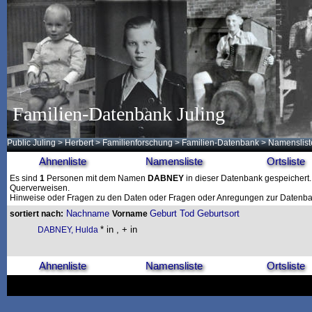
Familien-Datenbank Juling
Public Juling
>
Herbert
>
Familienforschung
>
Familien-Datenbank
> Namenslist
Ahnenliste
Namensliste
Ortsliste
Es sind
1
Personen mit dem Namen
DABNEY
in dieser Datenbank gespeichert. 
Querverweisen.
Hinweise oder Fragen zu den Daten oder Fragen oder Anregungen zur Datenban
Nachname
Geburt
Tod
Geburtsort
sortiert nach:
Vorname
* in , + in
DABNEY, Hulda
Ahnenliste
Namensliste
Ortsliste