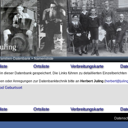
uling
Familien-Datenbank
> Namensliste
iste
Ortsliste
Verbreitungskarte
Dat
in dieser Datenbank gespeichert. Die Links führen zu detaillierten Einzelberichten
en oder Anregungen zur Datenbanktechnik bitte an
Herbert Juling
(
herbert@julin
od
Geburtsort
iste
Ortsliste
Verbreitungskarte
Dat
Datensch