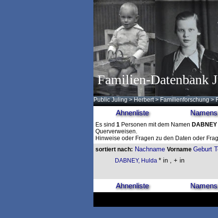
Familien-Datenbank J
Public Juling
>
Herbert
>
Familienforschung
>
Ahnenliste
Namensl
Es sind
1
Personen mit dem Namen
DABNEY
Querverweisen.
Hinweise oder Fragen zu den Daten oder Frag
Nachname
Geburt
T
sortiert nach:
Vorname
* in , + in
DABNEY, Hulda
Ahnenliste
Namensl