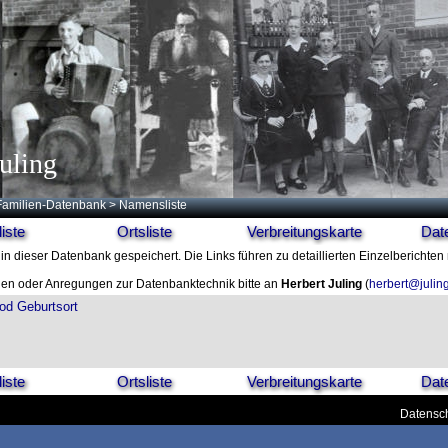
uling
Familien-Datenbank
> Namensliste
iste
Ortsliste
Verbreitungskarte
Dat
in dieser Datenbank gespeichert. Die Links führen zu detaillierten Einzelberichten
en oder Anregungen zur Datenbanktechnik bitte an
Herbert Juling
(
herbert@julin
od
Geburtsort
iste
Ortsliste
Verbreitungskarte
Dat
Datensch