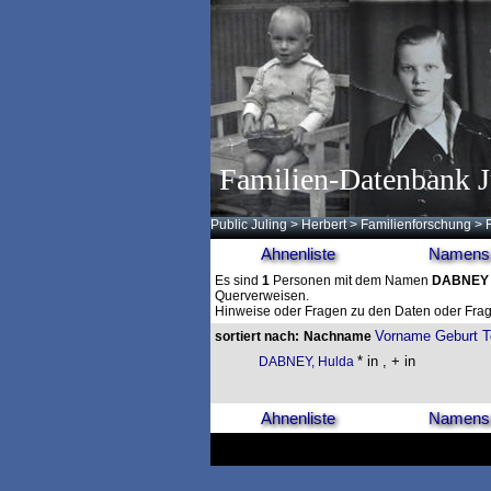
Familien-Datenbank J
Public Juling
>
Herbert
>
Familienforschung
>
Ahnenliste
Namensl
Es sind
1
Personen mit dem Namen
DABNEY
Querverweisen.
Hinweise oder Fragen zu den Daten oder Frag
Vorname
Geburt
T
sortiert nach:
Nachname
* in , + in
DABNEY, Hulda
Ahnenliste
Namensl