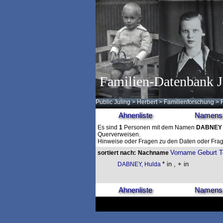
Familien-Datenbank J
Public Juling
>
Herbert
>
Familienforschung
>
Ahnenliste
Namensl
Es sind
1
Personen mit dem Namen
DABNEY
Querverweisen.
Hinweise oder Fragen zu den Daten oder Frag
Vorname
Geburt
T
sortiert nach:
Nachname
* in , + in
DABNEY, Hulda
Ahnenliste
Namensl