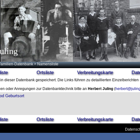
uling
Familien-Datenbank
> Namensliste
iste
Ortsliste
Verbreitungskarte
Dat
in dieser Datenbank gespeichert. Die Links führen zu detaillierten Einzelberichten
en oder Anregungen zur Datenbanktechnik bitte an
Herbert Juling
(
herbert@julin
od
Geburtsort
iste
Ortsliste
Verbreitungskarte
Dat
Datensch