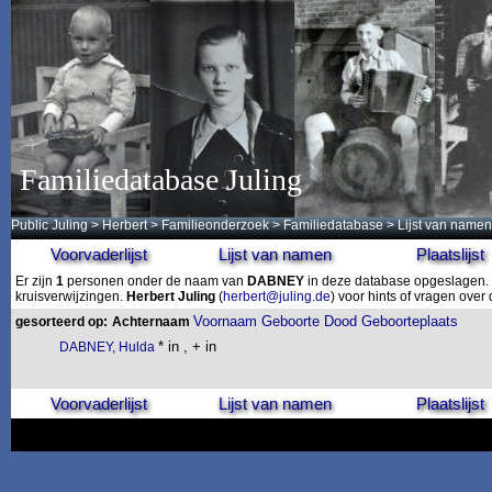
Familiedatabase Juling
Public Juling
>
Herbert
>
Familieonderzoek
>
Familiedatabase
> Lijst van namen
Voorvaderlijst
Lijst van namen
Plaatslijst
Er zijn
1
personen onder de naam van
DABNEY
in deze database opgeslagen. D
kruisverwijzingen.
Herbert Juling
(
herbert@juling.de
) voor hints of vragen ove
Voornaam
Geboorte
Dood
Geboorteplaats
gesorteerd op:
Achternaam
* in , + in
DABNEY, Hulda
Voorvaderlijst
Lijst van namen
Plaatslijst