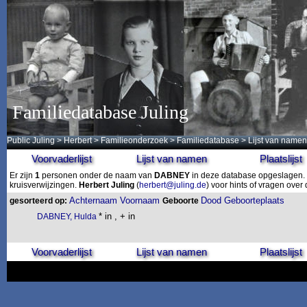
Familiedatabase Juling
Public Juling
>
Herbert
>
Familieonderzoek
>
Familiedatabase
> Lijst van namen
Voorvaderlijst
Lijst van namen
Plaatslijst
Er zijn
1
personen onder de naam van
DABNEY
in deze database opgeslagen. D
kruisverwijzingen.
Herbert Juling
(
herbert@juling.de
) voor hints of vragen ove
Achternaam
Voornaam
Dood
Geboorteplaats
gesorteerd op:
Geboorte
* in , + in
DABNEY, Hulda
Voorvaderlijst
Lijst van namen
Plaatslijst