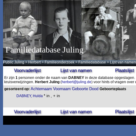
Familiedatabase Juling
Public Juling
>
Herbert
>
Familieonderzoek
>
Familiedatabase
> Lijst van namen
Voorvaderlijst
Lijst van namen
Plaatslijst
Er zijn
1
personen onder de naam van
DABNEY
in deze database opgeslagen. D
kruisverwijzingen.
Herbert Juling
(
herbert@juling.de
) voor hints of vragen ove
Achternaam
Voornaam
Geboorte
Dood
gesorteerd op:
Geboorteplaats
* in , + in
DABNEY, Hulda
Voorvaderlijst
Lijst van namen
Plaatslijst