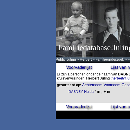
Familiedatabase Julin
Public Juling
>
Herbert
>
Familieonderzoek
>
F
Voorvaderlijst
Lijst van
Er zijn
1
personen onder de naam van
DABN
kruisverwijzingen.
Herbert Juling
(
herbert@ju
Achternaam
Voornaam
Gebo
gesorteerd op:
* in , + in
DABNEY, Hulda
Voorvaderlijst
Lijst van