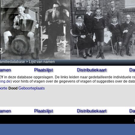
g
amiliedatabase
> Lijst van namen
 namen
Plaatslijst
Distributiekaart
Da
EY
in deze database opgeslagen. De links leiden naar gedetailleerde individuele 
ling.de
) voor hints of vragen over de gegevens of vragen of suggesties over de da
orte
Geboorteplaats
Dood
 namen
Plaatslijst
Distributiekaart
Da