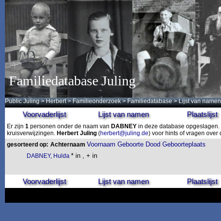
Familiedatabase Juling
Public Juling
>
Herbert
>
Familieonderzoek
>
Familiedatabase
> Lijst van namen
Voorvaderlijst
Lijst van namen
Plaatslijst
Er zijn
1
personen onder de naam van
DABNEY
in deze database opgeslagen. D
kruisverwijzingen.
Herbert Juling
(
herbert@juling.de
) voor hints of vragen ove
Voornaam
Geboorte
Dood
Geboorteplaats
gesorteerd op:
Achternaam
* in , + in
DABNEY, Hulda
Voorvaderlijst
Lijst van namen
Plaatslijst