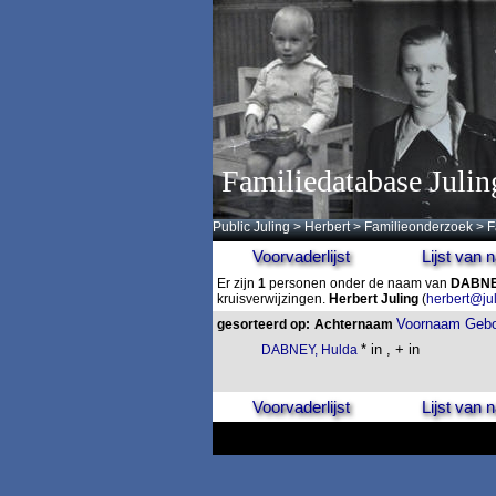
Familiedatabase Julin
Public Juling
>
Herbert
>
Familieonderzoek
>
F
Voorvaderlijst
Lijst van
Er zijn
1
personen onder de naam van
DABN
kruisverwijzingen.
Herbert Juling
(
herbert@ju
Voornaam
Gebo
gesorteerd op:
Achternaam
* in , + in
DABNEY, Hulda
Voorvaderlijst
Lijst van