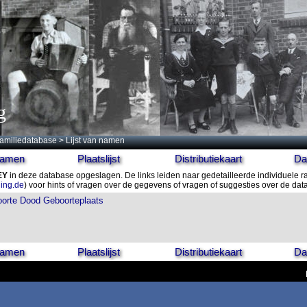
g
amiliedatabase
> Lijst van namen
 namen
Plaatslijst
Distributiekaart
Da
EY
in deze database opgeslagen. De links leiden naar gedetailleerde individuele 
ling.de
) voor hints of vragen over de gegevens of vragen of suggesties over de da
orte
Dood
Geboorteplaats
 namen
Plaatslijst
Distributiekaart
Da