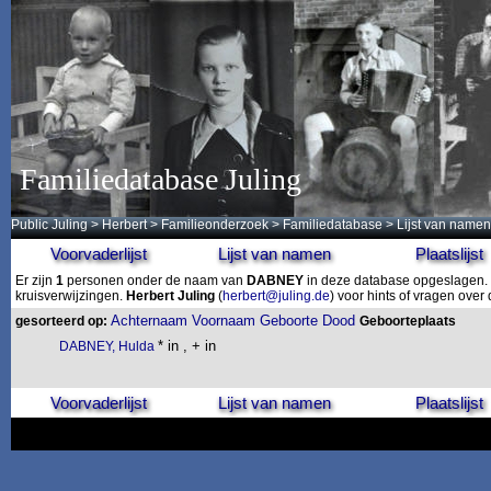
Familiedatabase Juling
Public Juling
>
Herbert
>
Familieonderzoek
>
Familiedatabase
> Lijst van namen
Voorvaderlijst
Lijst van namen
Plaatslijst
Er zijn
1
personen onder de naam van
DABNEY
in deze database opgeslagen. D
kruisverwijzingen.
Herbert Juling
(
herbert@juling.de
) voor hints of vragen ove
Achternaam
Voornaam
Geboorte
Dood
gesorteerd op:
Geboorteplaats
* in , + in
DABNEY, Hulda
Voorvaderlijst
Lijst van namen
Plaatslijst