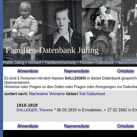
Familien-Datenbank Juling
Public Juling
>
Herbert
>
Familienforschung
>
Familien-Datenbank
> Namenslist
Ahnenliste
Namensliste
Ortsliste
Es sind
1
Personen mit dem Namen
DALLEIGER
in dieser Datenbank gespeicher
Querverweisen.
Hinweise oder Fragen zu den Daten oder Fragen oder Anregungen zur Datenban
Nachname
Vorname
Tod
Geburtsort
sortiert nach:
Geburt
1810-1819
* 06.03.1810 in Emsdetten, + 27.02.1842 in E
DALLEIGER, Therese
Ahnenliste
Namensliste
Ortsliste