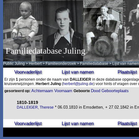
Familiedatabase Juling
Public Juling
>
Herbert
>
Familieonderzoek
>
Familiedatabase
> Lijst van namen
Voorvaderlijst
Lijst van namen
Plaatslijst
Er zijn
1
personen onder de naam van
DALLEIGER
in deze database opgeslagen
kruisverwijzingen.
Herbert Juling
(
herbert@juling.de
) voor hints of vragen ove
Achternaam
Voornaam
Dood
Geboorteplaats
gesorteerd op:
Geboorte
1810-1819
* 06.03.1810 in Emsdetten, + 27.02.1842 in E
DALLEIGER, Therese
Voorvaderlijst
Lijst van namen
Plaatslijst