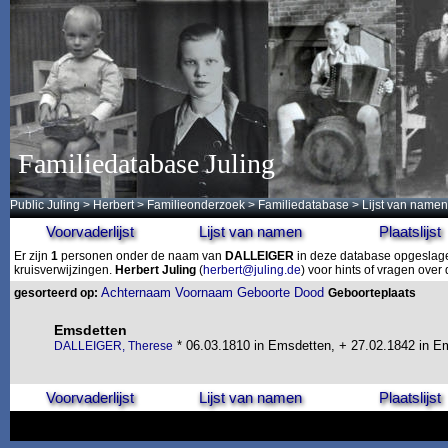
Familiedatabase Juling
Public Juling
>
Herbert
>
Familieonderzoek
>
Familiedatabase
> Lijst van namen
Voorvaderlijst
Lijst van namen
Plaatslijst
Er zijn
1
personen onder de naam van
DALLEIGER
in deze database opgeslagen
kruisverwijzingen.
Herbert Juling
(
herbert@juling.de
) voor hints of vragen ove
Achternaam
Voornaam
Geboorte
Dood
gesorteerd op:
Geboorteplaats
Emsdetten
* 06.03.1810 in Emsdetten, + 27.02.1842 in E
DALLEIGER, Therese
Voorvaderlijst
Lijst van namen
Plaatslijst