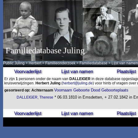
Familiedatabase Juling
Public Juling
>
Herbert
>
Familieonderzoek
>
Familiedatabase
> Lijst van namen
Voorvaderlijst
Lijst van namen
Plaatslijst
Er zijn
1
personen onder de naam van
DALLEIGER
in deze database opgeslagen
kruisverwijzingen.
Herbert Juling
(
herbert@juling.de
) voor hints of vragen ove
Voornaam
Geboorte
Dood
Geboorteplaats
gesorteerd op:
Achternaam
* 06.03.1810 in Emsdetten, + 27.02.1842 in E
DALLEIGER, Therese
Voorvaderlijst
Lijst van namen
Plaatslijst