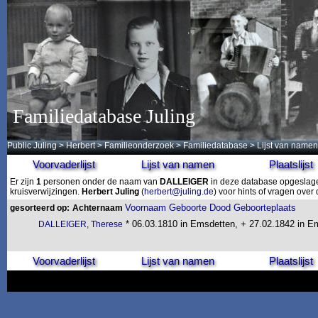
Familiedatabase Juling
Public Juling
>
Herbert
>
Familieonderzoek
>
Familiedatabase
> Lijst van namen
Voorvaderlijst
Lijst van namen
Plaatslijst
Er zijn
1
personen onder de naam van
DALLEIGER
in deze database opgeslagen
kruisverwijzingen.
Herbert Juling
(
herbert@juling.de
) voor hints of vragen ove
Voornaam
Geboorte
Dood
Geboorteplaats
gesorteerd op:
Achternaam
* 06.03.1810 in Emsdetten, + 27.02.1842 in E
DALLEIGER, Therese
Voorvaderlijst
Lijst van namen
Plaatslijst