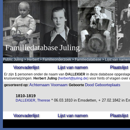
Familiedatabase Juling
Public Juling
>
Herbert
>
Familieonderzoek
>
Familiedatabase
> Lijst van namen
Voorvaderlijst
Lijst van namen
Plaatslijst
Er zijn
1
personen onder de naam van
DALLEIGER
in deze database opgeslagen
kruisverwijzingen.
Herbert Juling
(
herbert@juling.de
) voor hints of vragen ove
Achternaam
Voornaam
Dood
Geboorteplaats
gesorteerd op:
Geboorte
1810-1819
* 06.03.1810 in Emsdetten, + 27.02.1842 in E
DALLEIGER, Therese
Voorvaderlijst
Lijst van namen
Plaatslijst