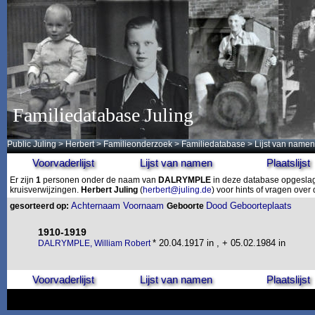
Familiedatabase Juling
Public Juling
>
Herbert
>
Familieonderzoek
>
Familiedatabase
> Lijst van namen
Voorvaderlijst
Lijst van namen
Plaatslijst
Er zijn
1
personen onder de naam van
DALRYMPLE
in deze database opgeslage
kruisverwijzingen.
Herbert Juling
(
herbert@juling.de
) voor hints of vragen ove
Achternaam
Voornaam
Dood
Geboorteplaats
gesorteerd op:
Geboorte
1910-1919
* 20.04.1917 in , + 05.02.1984 in
DALRYMPLE, William Robert
Voorvaderlijst
Lijst van namen
Plaatslijst