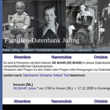
Familien-Datenbank Juling
Public Juling
>
Herbert
>
Familienforschung
>
Familien-Datenbank
> Namenslist
Ahnenliste
Namensliste
Ortsliste
Es sind
1
Personen mit dem Namen
DE BUHR
(DE BUHR)
in dieser Datenbank 
verwandtschaftlichen Querverweisen.
Hinweise oder Fragen zu den Daten oder Fragen oder Anregungen zur Datenban
Nachname
Vorname
Geburt
Tod
sortiert nach:
Geburtsort
Irnsum (NL)
* um 1760 in Irnsum (NL), + 17.12.1838 in Groning
DE BUHR, Julius
Ahnenliste
Namensliste
Ortsliste