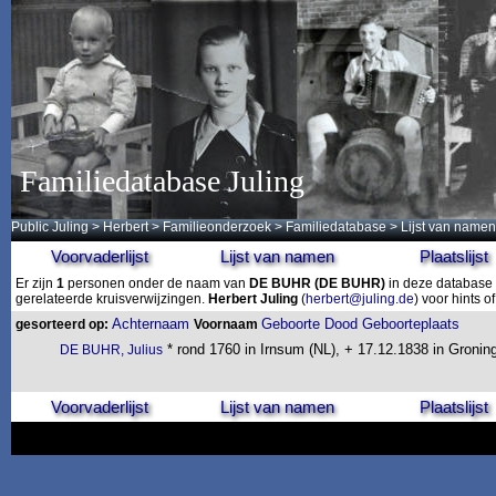
Familiedatabase Juling
Public Juling
>
Herbert
>
Familieonderzoek
>
Familiedatabase
> Lijst van namen
Voorvaderlijst
Lijst van namen
Plaatslijst
Er zijn
1
personen onder de naam van
DE BUHR
(DE BUHR)
in deze database 
gerelateerde kruisverwijzingen.
Herbert Juling
(
herbert@juling.de
) voor hints 
Achternaam
Geboorte
Dood
Geboorteplaats
gesorteerd op:
Voornaam
* rond 1760 in Irnsum (NL), + 17.12.1838 in Gronin
DE BUHR, Julius
Voorvaderlijst
Lijst van namen
Plaatslijst