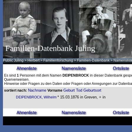
Familien-Datenbank Juling
Public Juling
>
Herbert
>
Familienforschung
>
Familien-Datenbank
> Namenslist
Ahnenliste
Namensliste
Ortsliste
Es sind
1
Personen mit dem Namen
DEIPENBROCK
in dieser Datenbank gespei
Querverweisen.
Hinweise oder Fragen zu den Daten oder Fragen oder Anregungen zur Datenban
Nachname
Geburt
Tod
Geburtsort
sortiert nach:
Vorname
* 15.03.1876 in Greven, + in
DEIPENBROCK, Wilhelm
Ahnenliste
Namensliste
Ortsliste